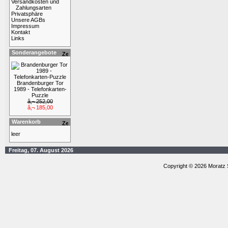
Versandkosten und
Zahlungsarten
Privatsphäre
Unsere AGBs
Impressum
Kontakt
Links
Sonderangebote
Brandenburger Tor
1989 - Telefonkarten-
Puzzle
â‚¬ 252,00
â‚¬ 185,00
Warenkorb
leer
Freitag, 07. August 2026
Copyright © 2026 Moratz 