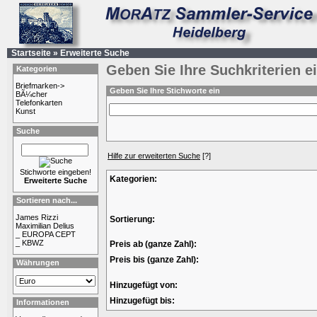
Startseite
»
Erweiterte Suche
Geben Sie Ihre Suchkriterien e
Kategorien
Briefmarken->
Geben Sie Ihre Stichworte ein
BÃ¼cher
Telefonkarten
Kunst
Suche
Hilfe zur erweiterten Suche
[?]
Stichworte eingeben!
Kategorien:
Erweiterte Suche
Sortieren nach...
James Rizzi
Sortierung:
Maximilian Delius
_ EUROPA CEPT
_ KBWZ
Preis ab (ganze Zahl):
Preis bis (ganze Zahl):
Währungen
Hinzugefügt von:
Hinzugefügt bis:
Informationen