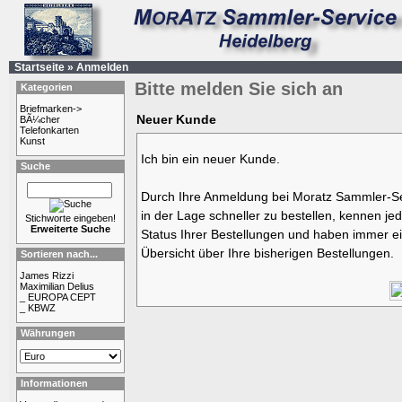
Startseite
»
Anmelden
Bitte melden Sie sich an
Kategorien
Briefmarken->
Neuer Kunde
BÃ¼cher
Telefonkarten
Kunst
Ich bin ein neuer Kunde.
Suche
Durch Ihre Anmeldung bei Moratz Sammler-Se
in der Lage schneller zu bestellen, kennen jed
Stichworte eingeben!
Erweiterte Suche
Status Ihrer Bestellungen und haben immer ei
Übersicht über Ihre bisherigen Bestellungen.
Sortieren nach...
James Rizzi
Maximilian Delius
_ EUROPA CEPT
_ KBWZ
Währungen
Informationen