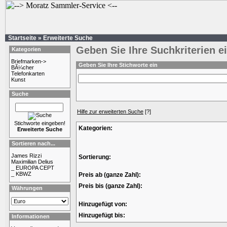
Startseite
»
Erweiterte Suche
Geben Sie Ihre Suchkriterien e
Kategorien
Briefmarken->
Geben Sie Ihre Stichworte ein
BÃ¼cher
Telefonkarten
Kunst
Suche
Hilfe zur erweiterten Suche
[?]
Stichworte eingeben!
Kategorien:
Erweiterte Suche
Sortieren nach...
James Rizzi
Sortierung:
Maximilian Delius
_ EUROPA CEPT
_ KBWZ
Preis ab (ganze Zahl):
Preis bis (ganze Zahl):
Währungen
Hinzugefügt von:
Hinzugefügt bis:
Informationen