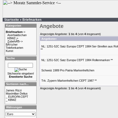
Startseite
»
Briefmarken
Angebote
Kategorien
Briefmarken
->
Angezeigte Angebote:
1
bis
4
(von
4
insgesamt)
Aserbaidschan
KBWZ->
Angebote+
ZubehÃ¶r->
BÃ¼cher
NL: 1251-52C Satz Europa CEPT 1984 5er-Streifen aus Rol
Telefonkarten
**
Kunst
Suche
NL: 1251-52C Satz Europa CEPT 1984 Rollenmarken **
Schweiz 1989 Pro Patria Markenheftchen
Stichworte eingeben!
Erweiterte Suche
Trk. Zypern Markenheftchen CEPT 1987 **
Sortieren nach...
Angezeigte Angebote:
1
bis
4
(von
4
insgesamt)
James Rizzi
Maximilian Delius
_ EUROPA CEPT
_ KBWZ
Währungen