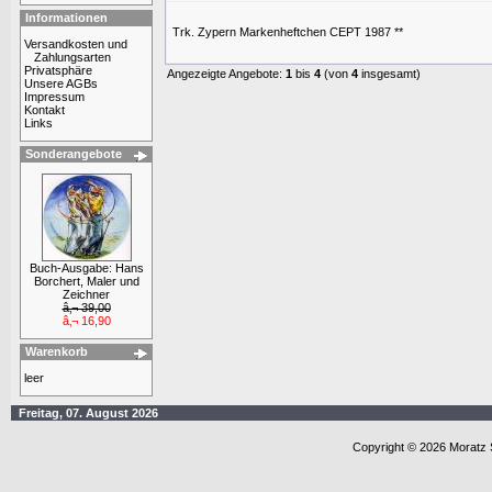
Informationen
Trk. Zypern Markenheftchen CEPT 1987 **
Versandkosten und
Zahlungsarten
Privatsphäre
Angezeigte Angebote:
1
bis
4
(von
4
insgesamt)
Unsere AGBs
Impressum
Kontakt
Links
Sonderangebote
Buch-Ausgabe: Hans
Borchert, Maler und
Zeichner
â‚¬ 39,00
â‚¬ 16,90
Warenkorb
leer
Freitag, 07. August 2026
Copyright © 2026 Moratz 