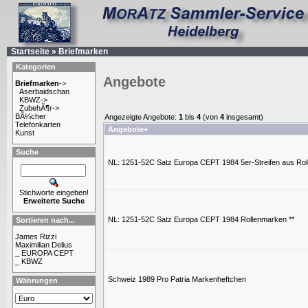
Startseite
»
Briefmarken
Kategorien
Angebote
Briefmarken
->
Aserbaidschan
KBWZ->
ZubehÃ¶r->
BÃ¼cher
Angezeigte Angebote:
1
bis
4
(von
4
insgesamt)
Telefonkarten
Angebote+
Kunst
Suche
NL: 1251-52C Satz Europa CEPT 1984 5er-Streifen aus Roll
Stichworte eingeben!
Erweiterte Suche
NL: 1251-52C Satz Europa CEPT 1984 Rollenmarken **
Sortieren nach...
James Rizzi
Maximilian Delius
_ EUROPA CEPT
_ KBWZ
Schweiz 1989 Pro Patria Markenheftchen
Währungen