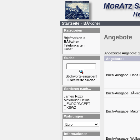
Startseite
»
BÃ¼cher
Kategorien
Angebote
Briefmarken->
BÃ¼cher
Telefonkarten
Kunst
Angezeigte Angebote:
1
Suche
Angebote+
Buch-Ausgabe: Hans B
Stichworte eingeben!
Erweiterte Suche
Sortieren nach...
Buch-Ausgabe: JÃ¼rge
James Rizzi
Maximilian Delius
_ EUROPA CEPT
_ KBWZ
Buch-Ausgabe: Maximil
Währungen
Informationen
Buch-Ausgabe: Wolfg