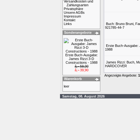
Versandkosten und
Zahlungsarten
Privatsphäre
Unsere AGBs
Impressum
Kontakt
Links
Buch: Bruno Bruni, Fa
921785-44-7
Sonderangebote
Erste Buch-Ausgabe: 
1988
Erste Buch-Ausgabe:
James Rizzi 3-D
James Rizzi: Buch, Ma
Constructions - 1988
HARDCOVER
â‚¬ 59,00
â‚¬ 39,90
Angezeigte Angebote:
1
Warenkorb
leer
Samstag, 08. August 2026