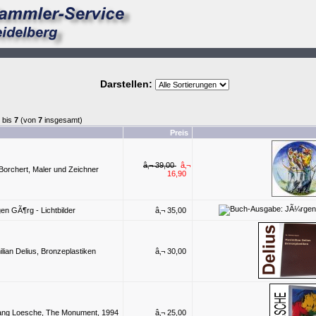
Darstellen:
bis
7
(von
7
insgesamt)
Preis
â‚¬ 39,00
â‚¬
orchert, Maler und Zeichner
16,90
n GÃ¶rg - Lichtbilder
â‚¬ 35,00
ian Delius, Bronzeplastiken
â‚¬ 30,00
ang Loesche, The Monument, 1994
â‚¬ 25,00