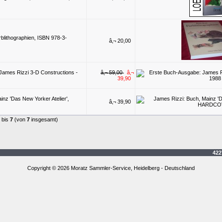
rblithographien, ISBN 978-3-
â‚¬ 20,00
James Rizzi 3-D Constructions -
â‚¬ 59,00
â‚¬
39,90
inz 'Das New Yorker Atelier',
â‚¬ 39,90
bis
7
(von
7
insgesamt)
4227
Copyright © 2026 Moratz Sammler-Service, Heidelberg - Deutschland