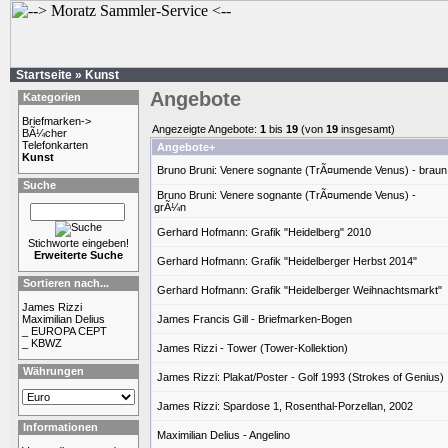
Startseite
»
Kunst
Angebote
Kategorien
Briefmarken->
Angezeigte Angebote:
1
bis
19
(von
19
insgesamt)
BÃ¼cher
Telefonkarten
Angebote+
Kunst
Bruno Bruni: Venere sognante (TrÃ¤umende Venus) - braun
Suche
Bruno Bruni: Venere sognante (TrÃ¤umende Venus) -
grÃ¼n
Gerhard Hofmann: Grafik "Heidelberg" 2010
Stichworte eingeben!
Erweiterte Suche
Gerhard Hofmann: Grafik "Heidelberger Herbst 2014"
Sortieren nach...
Gerhard Hofmann: Grafik "Heidelberger Weihnachtsmarkt"
James Rizzi
Maximilian Delius
James Francis Gill - Briefmarken-Bogen
_ EUROPA CEPT
_ KBWZ
James Rizzi - Tower (Tower-Kollektion)
Währungen
James Rizzi: Plakat/Poster - Golf 1993 (Strokes of Genius)
James Rizzi: Spardose 1, Rosenthal-Porzellan, 2002
Informationen
Maximilian Delius - Angelino