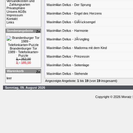
Versandkosten und
Zahlungsarten
Maximilian Delius - Der Sprung
Privatsphäre
Unsere AGBs
Maximilian Delius - Engel des Herzens
Impressum
Kontakt
Maximilian Delius - GlÃ¼cksengel
Links
Sonderangebote
Maximilian Delius - Harmonie
Maximilian Delius - JÃ¼ngling
Maximilian Delius - Madonna mit dem Kind
Brandenburger Tor
1989 - Telefonkarten-
Puzzle
Maximilian Delius - Prinzessin
â‚¬ 252,00
â‚¬ 185,00
Maximilian Delius - Seitenlage
Warenkorb
Maximilian Delius - Stehende
leer
Angezeigte Angebote:
1
bis
19
(von
19
insgesamt)
Sonntag, 09. August 2026
Copyright © 2026 Moratz 