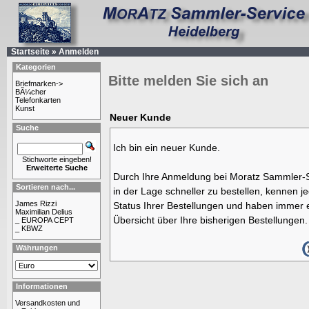
Startseite
»
Anmelden
Kategorien
Bitte melden Sie sich an
Briefmarken->
BÃ¼cher
Telefonkarten
Kunst
Neuer Kunde
Suche
Ich bin ein neuer Kunde.
Stichworte eingeben!
Erweiterte Suche
Durch Ihre Anmeldung bei Moratz Sammler-S
Sortieren nach...
in der Lage schneller zu bestellen, kennen j
James Rizzi
Status Ihrer Bestellungen und haben immer e
Maximilian Delius
Übersicht über Ihre bisherigen Bestellungen.
_ EUROPA CEPT
_ KBWZ
Währungen
Informationen
Versandkosten und