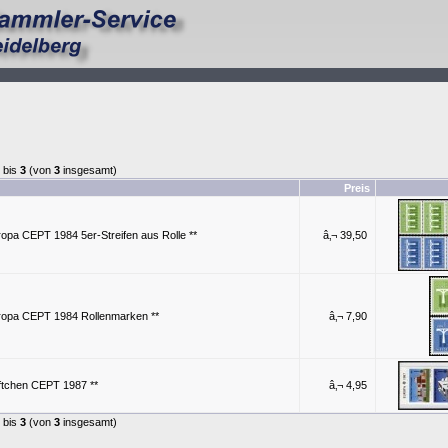
bis
3
(von
3
insgesamt)
Preis
opa CEPT 1984 5er-Streifen aus Rolle **
â‚¬ 39,50
ropa CEPT 1984 Rollenmarken **
â‚¬ 7,90
ftchen CEPT 1987 **
â‚¬ 4,95
bis
3
(von
3
insgesamt)