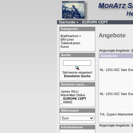
Startseite
»
_ EUROPA CEPT
Kategorien
Angebote
Briefmarken->
BÃ¼cher
Telefonkarten
Kunst
Angezeigte Angebote:
1
Suche
Angebote+
NL: 1251-52C Satz Eur
Stichworte eingeben!
Erweiterte Suche
Sortieren nach...
James Rizzi
NL: 1251-52C Satz Eu
Maximilian Delius
_ EUROPA CEPT
_ KBWZ
Währungen
Trk. Zypern Markenhe
Angezeigte Angebote:
1
Informationen