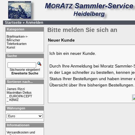
Startseite
»
Anmelden
Bitte melden Sie sich an
Kategorien
Briefmarken->
Neuer Kunde
BÃ¼cher
Telefonkarten
Kunst
Ich bin ein neuer Kunde.
Suche
Durch Ihre Anmeldung bei Moratz Sammler-S
Stichworte eingeben!
in der Lage schneller zu bestellen, kennen j
Erweiterte Suche
Status Ihrer Bestellungen und haben immer e
Sortieren nach...
Übersicht über Ihre bisherigen Bestellungen.
James Rizzi
Maximilian Delius
_ EUROPA CEPT
_ KBWZ
Währungen
Informationen
Versandkosten und