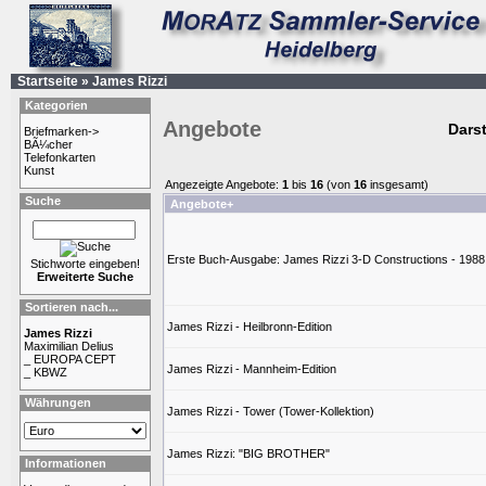
Startseite
»
James Rizzi
Kategorien
Angebote
Darst
Briefmarken->
BÃ¼cher
Telefonkarten
Kunst
Angezeigte Angebote:
1
bis
16
(von
16
insgesamt)
Suche
Angebote+
Erste Buch-Ausgabe: James Rizzi 3-D Constructions - 1988
Stichworte eingeben!
Erweiterte Suche
Sortieren nach...
James Rizzi - Heilbronn-Edition
James Rizzi
Maximilian Delius
_ EUROPA CEPT
James Rizzi - Mannheim-Edition
_ KBWZ
Währungen
James Rizzi - Tower (Tower-Kollektion)
James Rizzi: "BIG BROTHER"
Informationen