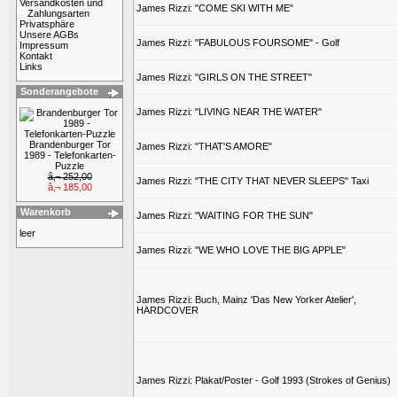
Versandkosten und
James Rizzi: "COME SKI WITH ME"
Zahlungsarten
Privatsphäre
Unsere AGBs
James Rizzi: "FABULOUS FOURSOME" - Golf
Impressum
Kontakt
Links
James Rizzi: "GIRLS ON THE STREET"
Sonderangebote
James Rizzi: "LIVING NEAR THE WATER"
Brandenburger Tor
James Rizzi: "THAT'S AMORE"
1989 - Telefonkarten-
Puzzle
â‚¬ 252,00
James Rizzi: "THE CITY THAT NEVER SLEEPS" Taxi
â‚¬ 185,00
Warenkorb
James Rizzi: "WAITING FOR THE SUN"
leer
James Rizzi: "WE WHO LOVE THE BIG APPLE"
James Rizzi: Buch, Mainz 'Das New Yorker Atelier',
HARDCOVER
James Rizzi: Plakat/Poster - Golf 1993 (Strokes of Genius)