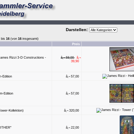
Darstellen:
bis
16
(von
16
insgesamt)
Preis
ames Rizzi 3-D Constructions -
â‚¬ 59,00
â‚¬
39,90
n-Edition
â‚¬ 57,00
m-Edition
â‚¬ 57,00
ower-Kollektion)
â‚¬ 320,00
ROTHER"
â‚¬ 22,00