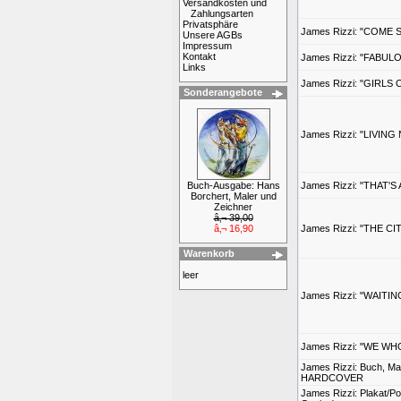
Versandkosten und
Zahlungsarten
Privatsphäre
James Rizzi: "COME 
Unsere AGBs
Impressum
Kontakt
James Rizzi: "FABUL
Links
James Rizzi: "GIRLS
Sonderangebote
James Rizzi: "LIVIN
Buch-Ausgabe: Hans
James Rizzi: "THAT'
Borchert, Maler und
Zeichner
â‚¬ 39,00
â‚¬ 16,90
James Rizzi: "THE C
Warenkorb
leer
James Rizzi: "WAITI
James Rizzi: "WE W
James Rizzi: Buch, Mai
HARDCOVER
James Rizzi: Plakat/Po