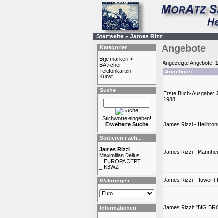
Startseite
»
James Rizzi
Angebote
Kategorien
Briefmarken->
Angezeigte Angebote:
1
BÃ¼cher
Telefonkarten
Angebote+
Kunst
Suche
Erste Buch-Ausgabe: J
1988
Stichworte eingeben!
Erweiterte Suche
James Rizzi - Heilbron
Sortieren nach...
James Rizzi
James Rizzi - Mannhei
Maximilian Delius
_ EUROPA CEPT
_ KBWZ
James Rizzi - Tower (T
Währungen
James Rizzi: "BIG B
Informationen