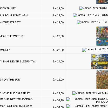
SKI WITH ME"
â‚¬ 22,00
OUS FOURSOME" - Golf
â‚¬ 22,00
 ON THE STREET"
â‚¬ 22,00
G NEAR THE WATER"
â‚¬ 22,00
S AMORE"
â‚¬ 22,00
ITY THAT NEVER SLEEPS" Taxi
â‚¬ 24,00
NG FOR THE SUN"
â‚¬ 22,00
HO LOVE THE BIG APPLE"
â‚¬ 22,00
nz 'Das New Yorker Atelier',
â‚¬ 39,90
ster - Golf 1993 (Strokes of
â‚¬ 34,00