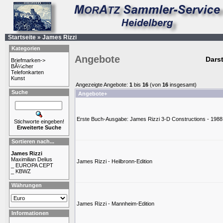
Startseite
»
James Rizzi
Kategorien
Angebote
Darst
Briefmarken->
BÃ¼cher
Telefonkarten
Kunst
Angezeigte Angebote:
1
bis
16
(von
16
insgesamt)
Suche
Angebote+
Erste Buch-Ausgabe: James Rizzi 3-D Constructions - 1988
Stichworte eingeben!
Erweiterte Suche
Sortieren nach...
James Rizzi
Maximilian Delius
James Rizzi - Heilbronn-Edition
_ EUROPA CEPT
_ KBWZ
Währungen
James Rizzi - Mannheim-Edition
Informationen