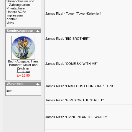
Versandkosten und
Zahlungsarten
Privatsphäre
Unsere AGBs
James Rizzi - Tower (Tower-Kollektion)
Impressum
Kontakt
Links
Sonderangebote
James Rizzi: "BIG BROTHER"
Buch-Ausgabe: Hans
James Rizzi: "COME SKI WITH ME"
Borchert, Maler und
Zeichner
â‚¬ 39,00
â‚¬ 16,90
Warenkorb
James Rizzi: "FABULOUS FOURSOME" - Golf
leer
James Rizzi: "GIRLS ON THE STREET"
James Rizzi: "LIVING NEAR THE WATER"