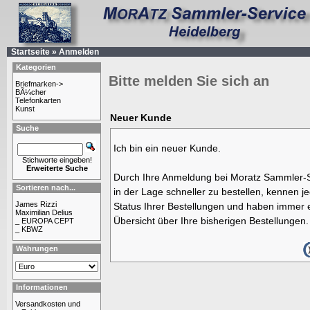
Startseite
»
Anmelden
Kategorien
Bitte melden Sie sich an
Briefmarken->
BÃ¼cher
Telefonkarten
Kunst
Neuer Kunde
Suche
Ich bin ein neuer Kunde.
Stichworte eingeben!
Erweiterte Suche
Durch Ihre Anmeldung bei Moratz Sammler-S
Sortieren nach...
in der Lage schneller zu bestellen, kennen j
James Rizzi
Status Ihrer Bestellungen und haben immer e
Maximilian Delius
Übersicht über Ihre bisherigen Bestellungen.
_ EUROPA CEPT
_ KBWZ
Währungen
Informationen
Versandkosten und