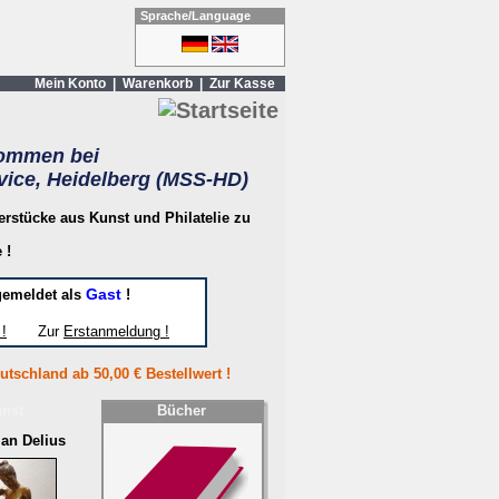
Sprache/Language
Mein Konto
|
Warenkorb
|
Zur Kasse
kommen bei
ice, Heidelberg (MSS-HD)
rstücke aus Kunst und Philatelie zu
 !
Gast
gemeldet als
!
!
Zur
Erstanmeldung !
tschland ab 50,00 € Bestellwert !
nst
Bücher
an Delius