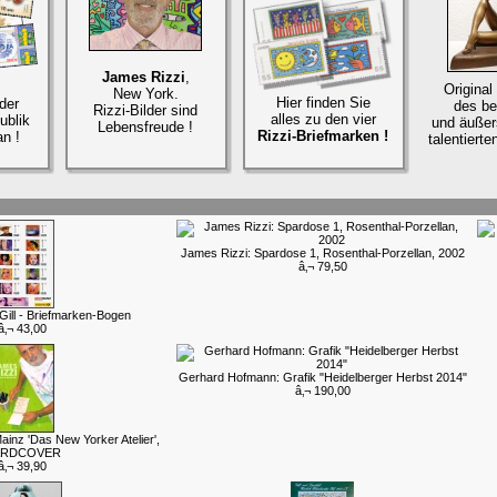
James Rizzi
,
Original
New York.
Hier finden Sie
der
des be
Rizzi-Bilder sind
alles zu den vier
ublik
und äußers
Lebensfreude !
Rizzi-Briefmarken !
n !
talentierte
James Rizzi: Spardose 1, Rosenthal-Porzellan, 2002
â‚¬ 79,50
ill - Briefmarken-Bogen
â‚¬ 43,00
Gerhard Hofmann: Grafik "Heidelberger Herbst 2014"
â‚¬ 190,00
ainz 'Das New Yorker Atelier',
ARDCOVER
â‚¬ 39,90