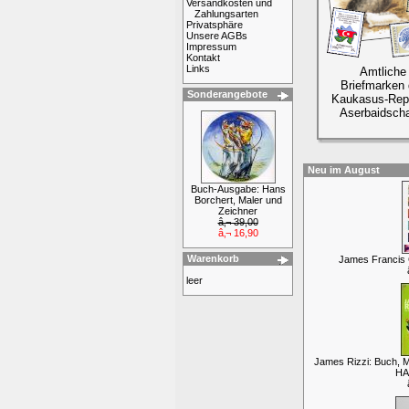
Versandkosten und
Zahlungsarten
Privatsphäre
Unsere AGBs
Impressum
Kontakt
Links
Amtliche
Briefmarken 
Sonderangebote
Kaukasus-Rep
Aserbaidscha
Neu im August
Buch-Ausgabe: Hans
Borchert, Maler und
Zeichner
â‚¬ 39,00
â‚¬ 16,90
Warenkorb
James Francis G
leer
James Rizzi: Buch, M
H