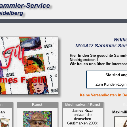
Will
M
A
Sammler-Serv
OR
TZ
Hier finden Sie gesuchte Sammle
Niedrigpreisen !
Wir freuen uns über Ihr Interesse
Sie sind an
Zum
Kunden-Login 
Keine Versandkosten in Deu
en
Kunst
Briefmarken / Kunst
Ku
James Rizzi
han
Maximili
entwarf die
deutschen
Grußmarken 2008: