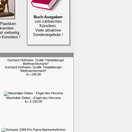
Buch-Ausgaben
von zahlreichen
 Plastiken
Künstlern.
kannten
Viele attraktive
t vielseitig
Sonderangebote !
n Künstlers !
Gerhard Hofmann: Grafik "Heidelberger
Weihnachtsmarkt"
â‚¬ 190,00
Maximilian Delius - Engel des Herzens
â‚¬ 2.100,00