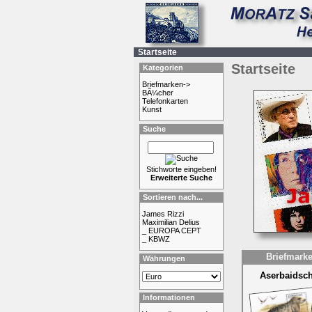
Startseite
Startseite
Kategorien
Briefmarken->
BÃ¼cher
Telefonkarten
Kunst
Suche
Stichworte eingeben!
Erweiterte Suche
Sortieren nach...
James Rizzi
Maximilian Delius
_ EUROPA CEPT
_ KBWZ
Briefmark
Währungen
Aserbaidsc
Informationen