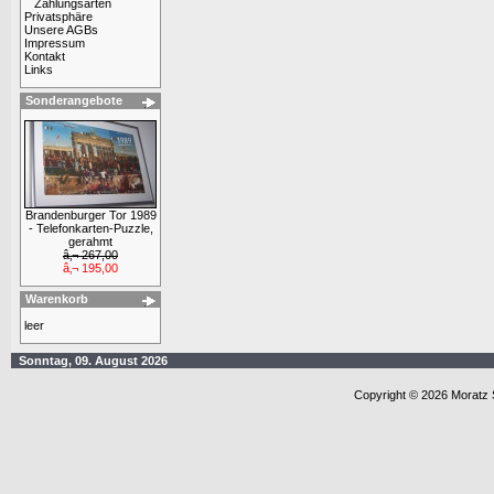
Zahlungsarten
Privatsphäre
Unsere AGBs
Impressum
Kontakt
Links
Sonderangebote
Brandenburger Tor 1989
- Telefonkarten-Puzzle,
gerahmt
â‚¬ 267,00
â‚¬ 195,00
Warenkorb
leer
Sonntag, 09. August 2026
Copyright © 2026 Moratz 