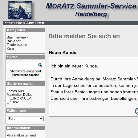
Startseite
»
Anmelden
Kategorien
Bitte melden Sie sich an
Briefmarken->
BÃ¼cher
Telefonkarten
Kunst
Neuer Kunde
Suche
Ich bin ein neuer Kunde.
Stichworte eingeben!
Erweiterte Suche
Durch Ihre Anmeldung bei Moratz Sammler-S
Sortieren nach...
in der Lage schneller zu bestellen, kennen j
James Rizzi
Status Ihrer Bestellungen und haben immer e
Maximilian Delius
Übersicht über Ihre bisherigen Bestellungen.
_ EUROPA CEPT
_ KBWZ
Währungen
Informationen
Versandkosten und