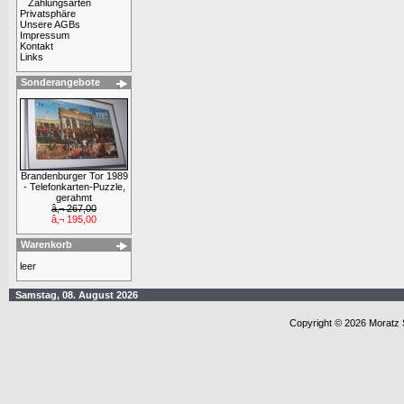
Zahlungsarten
Privatsphäre
Unsere AGBs
Impressum
Kontakt
Links
Sonderangebote
Brandenburger Tor 1989
- Telefonkarten-Puzzle,
gerahmt
â‚¬ 267,00
â‚¬ 195,00
Warenkorb
leer
Samstag, 08. August 2026
Copyright © 2026 Moratz 