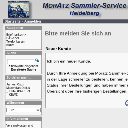
Startseite
»
Anmelden
Kategorien
Bitte melden Sie sich an
Briefmarken->
BÃ¼cher
Telefonkarten
Kunst
Neuer Kunde
Suche
Ich bin ein neuer Kunde.
Stichworte eingeben!
Erweiterte Suche
Durch Ihre Anmeldung bei Moratz Sammler-S
Sortieren nach...
in der Lage schneller zu bestellen, kennen j
James Rizzi
Status Ihrer Bestellungen und haben immer e
Maximilian Delius
Übersicht über Ihre bisherigen Bestellungen.
_ EUROPA CEPT
_ KBWZ
Währungen
Informationen
Versandkosten und