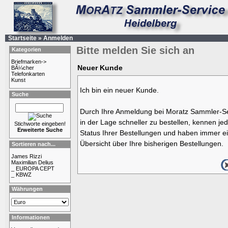
Startseite
»
Anmelden
Bitte melden Sie sich an
Kategorien
Briefmarken->
Neuer Kunde
BÃ¼cher
Telefonkarten
Kunst
Ich bin ein neuer Kunde.
Suche
Durch Ihre Anmeldung bei Moratz Sammler-Se
in der Lage schneller zu bestellen, kennen jed
Stichworte eingeben!
Erweiterte Suche
Status Ihrer Bestellungen und haben immer ei
Übersicht über Ihre bisherigen Bestellungen.
Sortieren nach...
James Rizzi
Maximilian Delius
_ EUROPA CEPT
_ KBWZ
Währungen
Informationen