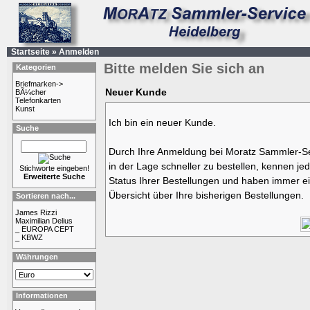
Startseite
»
Anmelden
Bitte melden Sie sich an
Kategorien
Briefmarken->
Neuer Kunde
BÃ¼cher
Telefonkarten
Kunst
Ich bin ein neuer Kunde.
Suche
Durch Ihre Anmeldung bei Moratz Sammler-Se
in der Lage schneller zu bestellen, kennen jed
Stichworte eingeben!
Erweiterte Suche
Status Ihrer Bestellungen und haben immer ei
Übersicht über Ihre bisherigen Bestellungen.
Sortieren nach...
James Rizzi
Maximilian Delius
_ EUROPA CEPT
_ KBWZ
Währungen
Informationen