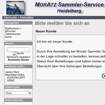
Startseite
»
Anmelden
Bitte melden Sie sich an
Kategorien
Briefmarken->
Neuer Kunde
BÃ¼cher
Telefonkarten
Kunst
Ich bin ein neuer Kunde.
Suche
Durch Ihre Anmeldung bei Moratz Sammler-Se
in der Lage schneller zu bestellen, kennen jed
Stichworte eingeben!
Erweiterte Suche
Status Ihrer Bestellungen und haben immer ei
Übersicht über Ihre bisherigen Bestellungen.
Sortieren nach...
James Rizzi
Maximilian Delius
_ EUROPA CEPT
_ KBWZ
Währungen
Informationen