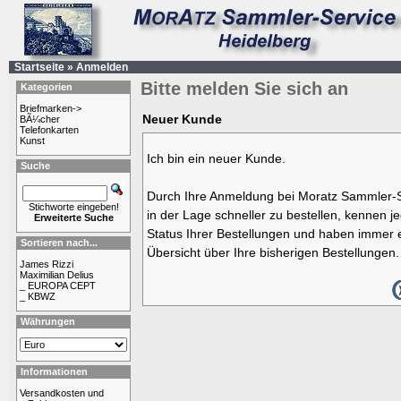
Startseite
»
Anmelden
Bitte melden Sie sich an
Kategorien
Briefmarken->
Neuer Kunde
BÃ¼cher
Telefonkarten
Kunst
Ich bin ein neuer Kunde.
Suche
Durch Ihre Anmeldung bei Moratz Sammler-S
Stichworte eingeben!
in der Lage schneller zu bestellen, kennen j
Erweiterte Suche
Status Ihrer Bestellungen und haben immer e
Sortieren nach...
Übersicht über Ihre bisherigen Bestellungen.
James Rizzi
Maximilian Delius
_ EUROPA CEPT
_ KBWZ
Währungen
Informationen
Versandkosten und