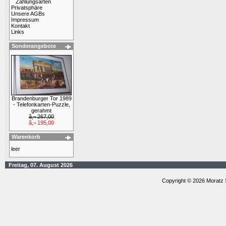
Zahlungsarten
Privatsphäre
Unsere AGBs
Impressum
Kontakt
Links
Sonderangebote
Brandenburger Tor 1989
- Telefonkarten-Puzzle,
gerahmt
â‚¬ 267,00
â‚¬ 195,00
Warenkorb
leer
Freitag, 07. August 2026
Copyright © 2026 Moratz 