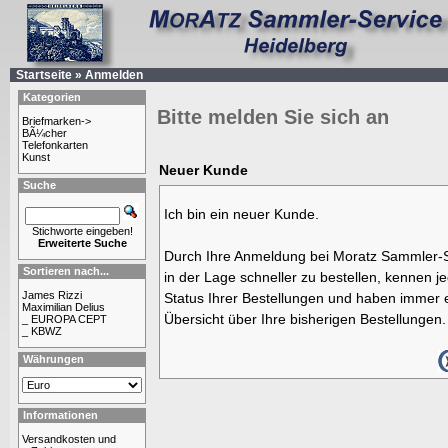
Startseite
»
Anmelden
Kategorien
Bitte melden Sie sich an
Briefmarken->
BÃ¼cher
Telefonkarten
Kunst
Neuer Kunde
Suche
Ich bin ein neuer Kunde.
Stichworte eingeben!
Erweiterte Suche
Durch Ihre Anmeldung bei Moratz Sammler-S
Sortieren nach...
in der Lage schneller zu bestellen, kennen j
James Rizzi
Status Ihrer Bestellungen und haben immer e
Maximilian Delius
Übersicht über Ihre bisherigen Bestellungen.
_ EUROPA CEPT
_ KBWZ
Währungen
Informationen
Versandkosten und