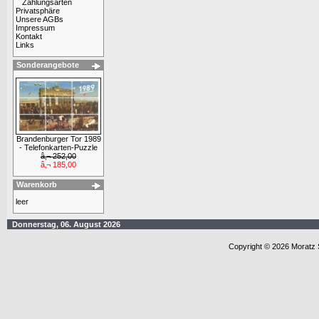
Zahlungsarten
Privatsphäre
Unsere AGBs
Impressum
Kontakt
Links
Sonderangebote
Brandenburger Tor 1989
- Telefonkarten-Puzzle
â‚¬ 252,00
â‚¬ 185,00
Warenkorb
leer
Donnerstag, 06. August 2026
Copyright © 2026 Moratz 