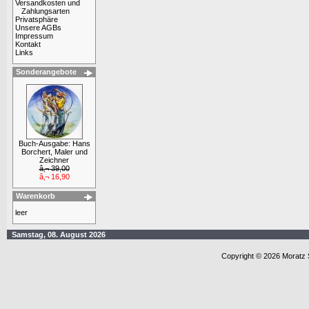
Versandkosten und
Zahlungsarten
Privatsphäre
Unsere AGBs
Impressum
Kontakt
Links
Sonderangebote
Buch-Ausgabe: Hans
Borchert, Maler und
Zeichner
â‚¬ 39,00
â‚¬ 16,90
Warenkorb
leer
Samstag, 08. August 2026
Copyright © 2026 Moratz 