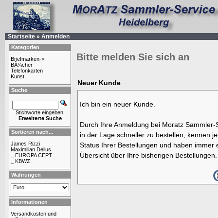
Startseite
»
Anmelden
Kategorien
Bitte melden Sie sich an
Briefmarken->
BÃ¼cher
Telefonkarten
Kunst
Neuer Kunde
Suche
Ich bin ein neuer Kunde.
Stichworte eingeben!
Erweiterte Suche
Durch Ihre Anmeldung bei Moratz Sammler-S
Sortieren nach...
in der Lage schneller zu bestellen, kennen j
James Rizzi
Status Ihrer Bestellungen und haben immer e
Maximilian Delius
Übersicht über Ihre bisherigen Bestellungen.
_ EUROPA CEPT
_ KBWZ
Währungen
Informationen
Versandkosten und