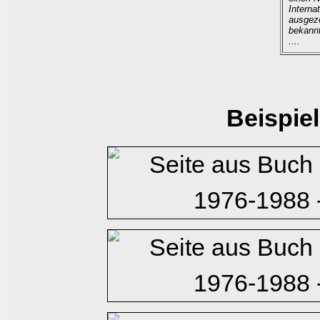
Interna
ausgeze
bekannt
....
Beispie