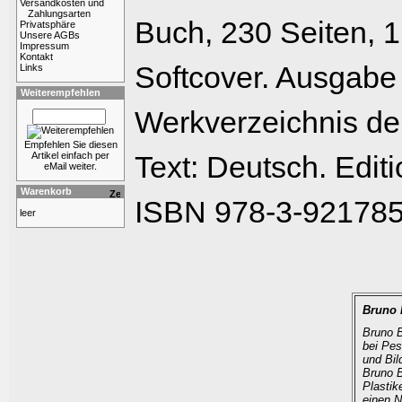
Versandkosten und
Zahlungsarten
Buch, 230 Seiten, 1
Privatsphäre
Unsere AGBs
Impressum
Kontakt
Softcover. Ausgabe
Links
Weiterempfehlen
Werkverzeichnis de
Empfehlen Sie diesen
Artikel einfach per
Text: Deutsch. Edit
eMail weiter.
Warenkorb
ISBN 978-3-921785
leer
Bruno 
Bruno B
bei Pesa
und Bil
Bruno B
Plastik
einen 