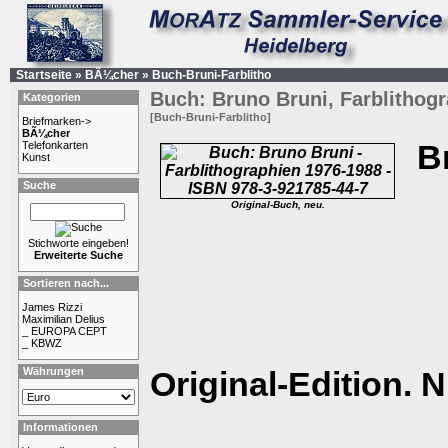
Startseite
»
BÃ¼cher
»
Buch-Bruni-Farblitho
Buch: Bruno Bruni, Farblithogr
Kategorien
[Buch-Bruni-Farblitho]
Briefmarken->
BÃ¼cher
Telefonkarten
B
Kunst
Suche
Original-Buch, neu.
Stichworte eingeben!
Erweiterte Suche
Sortieren nach...
James Rizzi
Maximilian Delius
_ EUROPA CEPT
_ KBWZ
Währungen
Original-Edition. 
Informationen