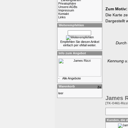
Zahlungsarten
Privatsphäre
Unsere AGBs
Zum Motiv:
Impressum
Kontakt
Die Karte z
Links
Dargestellt
Weiterempfehlen
Empfehlen Sie diesen Artikel
Durch 
einfach per eMail weiter.
Info zum Angebot
Kennung u.
-
Alle Angebote
Warenkorb
leer
James R
[TK-O461-Rizz
Kunden, die 