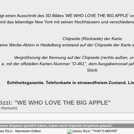
eigt einen Ausschnitt des 3D-Bildes 'WE WHO LOVE THE BIG APPLE' v
 wird das lebendige New York mit seinen Hochhäusern und verschiede
Chipseite (Rückseite) der Karte:
eine Werbe-Aktion in Heidelberg entstand auf der Chipseite der Karte e
Vergrößerung der Kennung auf der Chipseite (rechts außen, un
 a. mit der offiziellen Karten-Nummer "O-461", dem Ausgabemonat/-jah
Stück.
Echtheitsgarantie. Telefonkarte in einwandfreiem Zustand. Lie
izzi: "WE WHO LOVE THE BIG APPLE"
i-BigApple]
dieses Angebot gewählt haben, haben auch folgende Angebote gekauft: