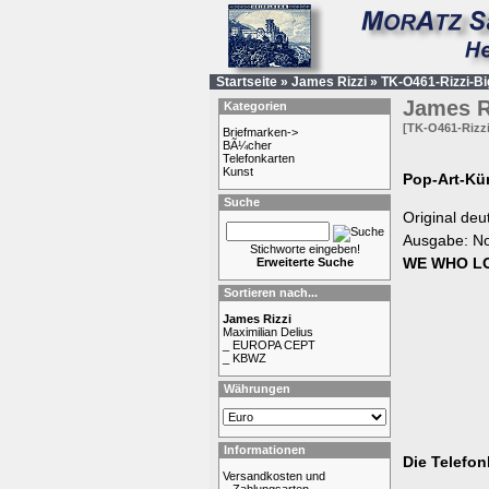
Startseite
»
James Rizzi
»
TK-O461-Rizzi-B
James R
Kategorien
[TK-O461-Rizz
Briefmarken->
BÃ¼cher
Telefonkarten
Kunst
Pop-Art-Kün
Suche
Original deu
Ausgabe: N
Stichworte eingeben!
WE WHO LOV
Erweiterte Suche
Sortieren nach...
James Rizzi
Maximilian Delius
_ EUROPA CEPT
_ KBWZ
Währungen
Informationen
Die Telefon
Versandkosten und