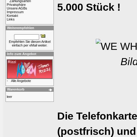
Zahlungsarten
5.000 Stück !
Privatsphäre
Unsere AGBs
Impressum
Kontakt
Links
Weiterempfehlen
Empfehlen Sie diesen Artikel
einfach per eMail weiter.
Info zum Angebot
Bil
-
Alle Angebote
Warenkorb
leer
Die Telefonkarte
(postfrisch) und