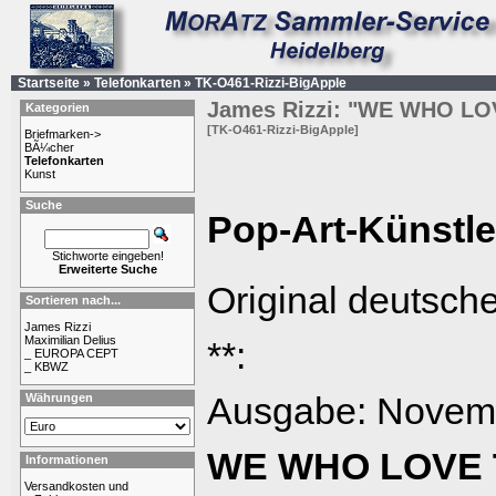
Startseite
»
Telefonkarten
»
TK-O461-Rizzi-BigApple
James Rizzi: "WE WHO LO
Kategorien
[TK-O461-Rizzi-BigApple]
Briefmarken->
BÃ¼cher
Telefonkarten
Kunst
Suche
Pop-Art-Künstle
Stichworte eingeben!
Erweiterte Suche
Original deutsche
Sortieren nach...
James Rizzi
Maximilian Delius
**:
_ EUROPA CEPT
_ KBWZ
Währungen
Ausgabe: Novem
WE WHO LOVE T
Informationen
Versandkosten und