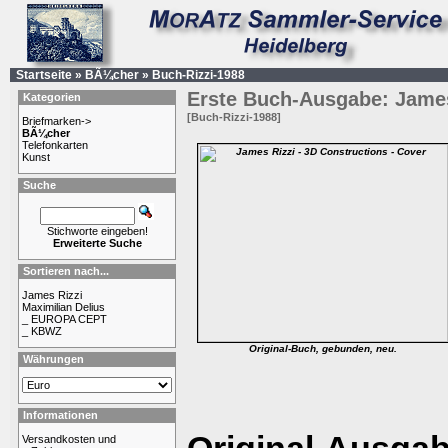
Startseite
»
BÃ¼cher
»
Buch-Rizzi-1988
Erste Buch-Ausgabe: James
Kategorien
[Buch-Rizzi-1988]
Briefmarken->
BÃ¼cher
Telefonkarten
Kunst
Suche
Stichworte eingeben!
Erweiterte Suche
Sortieren nach...
James Rizzi
Maximilian Delius
_ EUROPA CEPT
_ KBWZ
Original-Buch, gebunden, neu.
Währungen
Informationen
Versandkosten und