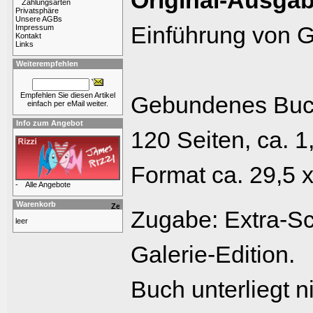
Original-Ausgab
Zahlungsarten
Privatsphäre
Unsere AGBs
Einführung von Ge
Impressum
Kontakt
Links
Weiterempfehlen
Empfehlen Sie diesen Artikel
Gebundenes Buch
einfach per eMail weiter.
Info zum Angebot
120 Seiten, ca. 
Format ca. 29,5 x
-
Alle Angebote
Warenkorb
Zugabe: Extra-Sc
leer
Galerie-Edition.
Buch unterliegt n