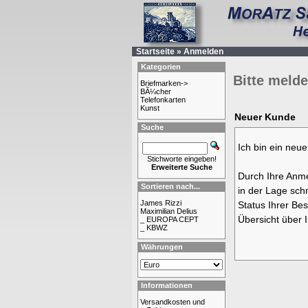
Startseite
»
Anmelden
Kategorien
Bitte melde
Briefmarken->
BÃ¼cher
Telefonkarten
Kunst
Neuer Kunde
Suche
Ich bin ein neu
Stichworte eingeben!
Erweiterte Suche
Durch Ihre Anme
Sortieren nach...
in der Lage schn
James Rizzi
Status Ihrer Be
Maximilian Delius
Übersicht über 
_ EUROPA CEPT
_ KBWZ
Währungen
Informationen
Versandkosten und