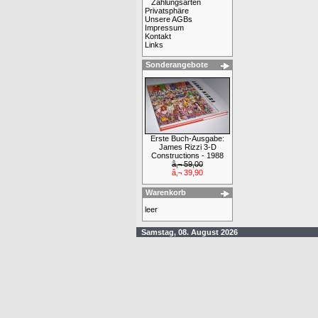
Zahlungsarten
Privatsphäre
Unsere AGBs
Impressum
Kontakt
Links
Sonderangebote
Erste Buch-Ausgabe:
James Rizzi 3-D
Constructions - 1988
â‚¬ 59,00
â‚¬ 39,90
Warenkorb
leer
Samstag, 08. August 2026