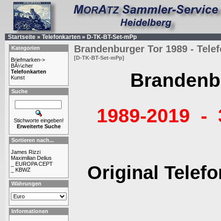
Startseite
»
Telefonkarten
»
D-TK-BT-Set-mPp
Brandenburger Tor 1989 - Tele
Kategorien
[D-TK-BT-Set-mPp]
Briefmarken->
BÃ¼cher
Telefonkarten
Brandenb
Kunst
Suche
1989-2019 - 
Stichworte eingeben!
Erweiterte Suche
Sortieren nach...
James Rizzi
Maximilian Delius
_ EUROPA CEPT
Original Telef
_ KBWZ
Währungen
Informationen