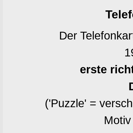
Tele
Der Telefonkar
1
erste ric
('Puzzle' = versc
Motiv