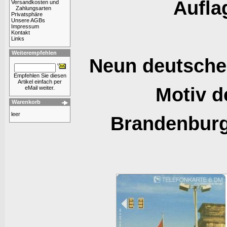
Aufla
Versandkosten und
Zahlungsarten
Privatsphäre
Unsere AGBs
Impressum
Kontakt
Links
Weiterempfehlen
Neun deutsche
Empfehlen Sie diesen
Artikel einfach per
Motiv d
eMail weiter.
Warenkorb
leer
Brandenburge