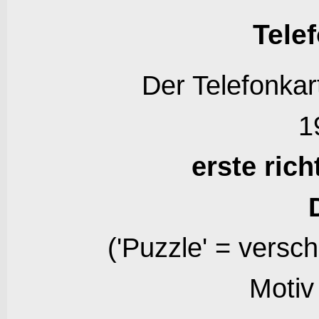
Tele
Der Telefonkar
1
erste ric
('Puzzle' = versc
Motiv