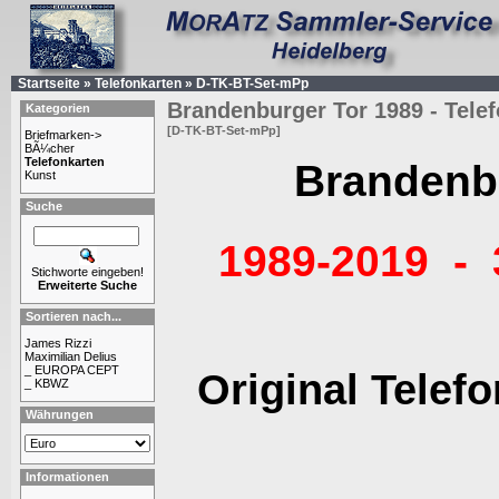
Startseite
»
Telefonkarten
»
D-TK-BT-Set-mPp
Brandenburger Tor 1989 - Tele
Kategorien
[D-TK-BT-Set-mPp]
Briefmarken->
BÃ¼cher
Telefonkarten
Brandenb
Kunst
Suche
1989-2019 - 
Stichworte eingeben!
Erweiterte Suche
Sortieren nach...
James Rizzi
Maximilian Delius
_ EUROPA CEPT
Original Telef
_ KBWZ
Währungen
Informationen