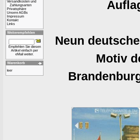
Aufla
Versandkosten und
Zahlungsarten
Privatsphäre
Unsere AGBs
Impressum
Kontakt
Links
Weiterempfehlen
Neun deutsche
Empfehlen Sie diesen
Artikel einfach per
Motiv d
eMail weiter.
Warenkorb
leer
Brandenburge