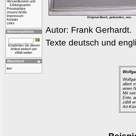
Versandkosten und
Zahlungsarten
Privatsphäre
Unsere AGBs
Impressum
Original-Buch, gebunden, neu.
Kontakt
Links
Autor: Frank Gerhardt.
Weiterempfehlen
Texte deutsch und engl
Empfehlen Sie diesen
Artikel einfach per
eMail weiter.
Warenkorb
leer
Wolfga
Wolfgan
allem m
einen 
Mit se
Ente, a
zählt e
Art-Kün