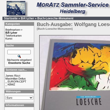
Startseite
»
BÃ¼cher
»
Buch-Loesche-Monument
Buch-Ausgabe: Wolfgang Loes
Kategorien
[Buch-Loesche-Monument]
Briefmarken->
BÃ¼cher
Telefonkarten
Kunst
Suche
Stichworte eingeben!
Erweiterte Suche
Sortieren nach...
James Rizzi
Maximilian Delius
_ EUROPA CEPT
_ KBWZ
Währungen
Informationen