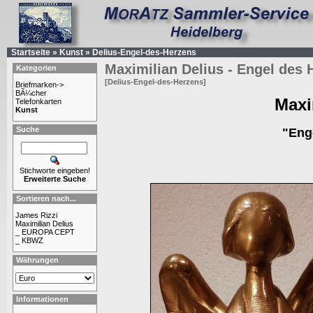
Startseite
»
Kunst
»
Delius-Engel-des-Herzens
Maximilian Delius - Engel des 
Kategorien
[Delius-Engel-des-Herzens]
Briefmarken->
BÃ¼cher
Maxi
Telefonkarten
Kunst
Suche
"Eng
Stichworte eingeben!
Erweiterte Suche
Sortieren nach...
James Rizzi
Maximilian Delius
_ EUROPA CEPT
_ KBWZ
Währungen
Informationen