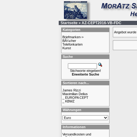
Startseite
»
AZ-CEPT2016-VB-FDC
Kategorien
Angebot wurde 
Briefmarken->
BÃ¼cher
Telefonkarten
Kunst
Suche
Stichworte eingeben!
Erweiterte Suche
Sortieren nach...
James Rizzi
Maximilian Delius
_ EUROPA CEPT
_ KBWZ
Währungen
Informationen
Versandkosten und