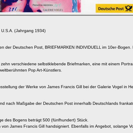
, U.S.A. (Jahrgang 1934)
rken der Deutschen Post, BRIEFMARKEN INDIVIDUELL im 10er-Bogen. I
 zehn verschiedene selbstklebende Briefmarken, eine mit einem Portrai
eltberühmten Pop Art-Künstlers.
stellung der Werke von James Francis Gill bei der Galerie Vogel in Hei
ind nach Maßgabe der Deutschen Post innerhalb Deutschlands frankatu
e des Bogens beträgt 500 (fünfhundert) Stück.
von James Francis Gill handsigniert. Ebenfalls im Angebot, solange Vo