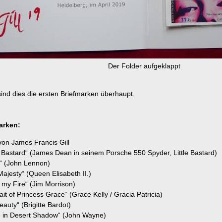
Der Folder aufgeklappt
sind dies die ersten Briefmarken überhaupt.
arken:
 von James Francis Gill
tle Bastard“ (James Dean in seinem Porsche 550 Spyder, Little Bastard)
n“ (John Lennon)
Majesty“ (Queen Elisabeth II.)
t my Fire“ (Jim Morrison)
rait of Princess Grace“ (Grace Kelly / Gracia Patricia)
eauty“ (Brigitte Bardot)
e in Desert Shadow“ (John Wayne)