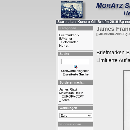
Startseite
»
Kunst
»
Gill-Briefm-2019-Bg-n
James Franc
Kategorien
[Gill-Briefm-2019-Bg
Briefmarken->
BÃ¼cher
Telefonkarten
Kunst
Briefmarken-Bo
Suche
Limitierte Auf
Stichworte eingeben!
Erweiterte Suche
Sortieren nach...
James Rizzi
Maximilian Delius
_ EUROPA CEPT
_ KBWZ
Währungen
Informationen