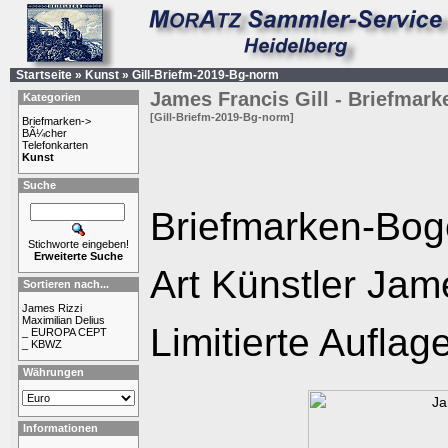
Startseite
»
Kunst
»
Gill-Briefm-2019-Bg-norm
James Francis Gill - Briefmar
Kategorien
[Gill-Briefm-2019-Bg-norm]
Briefmarken->
BÃ¼cher
Telefonkarten
Kunst
Suche
Briefmarken-Bog
Stichworte eingeben!
Erweiterte Suche
Art Künstler Jame
Sortieren nach...
James Rizzi
Maximilian Delius
Limitierte Auflag
_ EUROPA CEPT
_ KBWZ
Währungen
Informationen