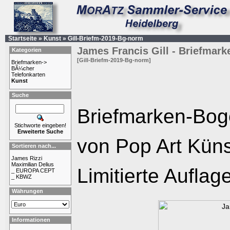
Startseite
»
Kunst
»
Gill-Briefm-2019-Bg-norm
James Francis Gill - Briefmar
Kategorien
[Gill-Briefm-2019-Bg-norm]
Briefmarken->
BÃ¼cher
Telefonkarten
Kunst
Suche
Briefmarken-Bog
Stichworte eingeben!
Erweiterte Suche
von Pop Art Künst
Sortieren nach...
James Rizzi
Maximilian Delius
Limitierte Auflag
_ EUROPA CEPT
_ KBWZ
Währungen
Informationen