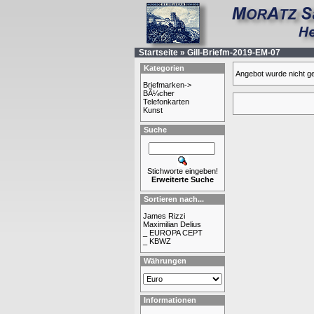
Startseite
»
Gill-Briefm-2019-EM-07
Kategorien
Angebot wurde nicht g
Briefmarken->
BÃ¼cher
Telefonkarten
Kunst
Suche
Stichworte eingeben!
Erweiterte Suche
Sortieren nach...
James Rizzi
Maximilian Delius
_ EUROPA CEPT
_ KBWZ
Währungen
Informationen