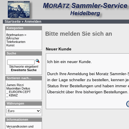
Startseite
»
Anmelden
Kategorien
Bitte melden Sie sich an
Briefmarken->
BÃ¼cher
Telefonkarten
Kunst
Neuer Kunde
Suche
Ich bin ein neuer Kunde.
Stichworte eingeben!
Erweiterte Suche
Durch Ihre Anmeldung bei Moratz Sammler-S
Sortieren nach...
in der Lage schneller zu bestellen, kennen j
James Rizzi
Status Ihrer Bestellungen und haben immer e
Maximilian Delius
Übersicht über Ihre bisherigen Bestellungen.
_ EUROPA CEPT
_ KBWZ
Währungen
Informationen
Versandkosten und