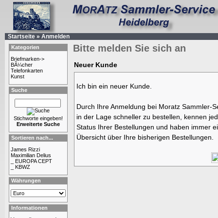
Startseite
»
Anmelden
Bitte melden Sie sich an
Kategorien
Briefmarken->
Neuer Kunde
BÃ¼cher
Telefonkarten
Kunst
Ich bin ein neuer Kunde.
Suche
Durch Ihre Anmeldung bei Moratz Sammler-Se
in der Lage schneller zu bestellen, kennen jed
Stichworte eingeben!
Erweiterte Suche
Status Ihrer Bestellungen und haben immer ei
Übersicht über Ihre bisherigen Bestellungen.
Sortieren nach...
James Rizzi
Maximilian Delius
_ EUROPA CEPT
_ KBWZ
Währungen
Informationen