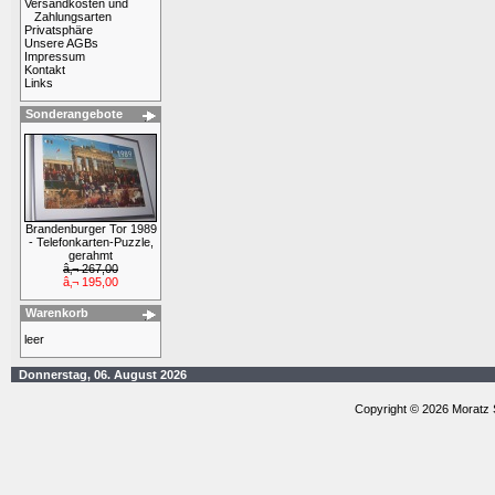
Versandkosten und
Zahlungsarten
Privatsphäre
Unsere AGBs
Impressum
Kontakt
Links
Sonderangebote
Brandenburger Tor 1989
- Telefonkarten-Puzzle,
gerahmt
â‚¬ 267,00
â‚¬ 195,00
Warenkorb
leer
Donnerstag, 06. August 2026
Copyright © 2026 Moratz 