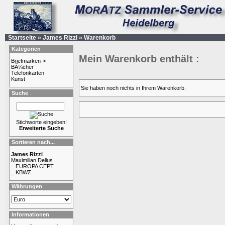
Startseite
»
James Rizzi
»
Warenkorb
Kategorien
Mein Warenkorb enthält :
Briefmarken->
BÃ¼cher
Telefonkarten
Kunst
Sie haben noch nichts in Ihrem Warenkorb.
Suche
Stichworte eingeben!
Erweiterte Suche
Sortieren nach...
James Rizzi
Maximilian Delius
_ EUROPA CEPT
_ KBWZ
Währungen
Informationen