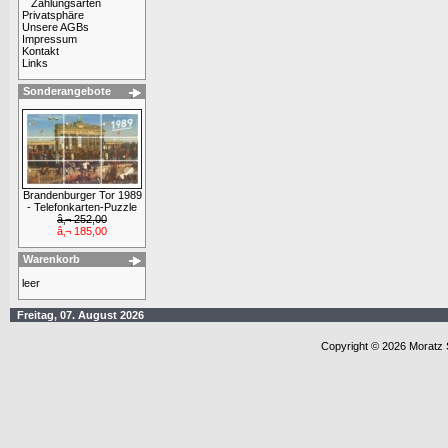
Zahlungsarten
Privatsphäre
Unsere AGBs
Impressum
Kontakt
Links
Sonderangebote
Brandenburger Tor 1989
- Telefonkarten-Puzzle
â‚¬ 252,00
â‚¬ 185,00
Warenkorb
leer
Freitag, 07. August 2026
Copyright © 2026 Moratz 