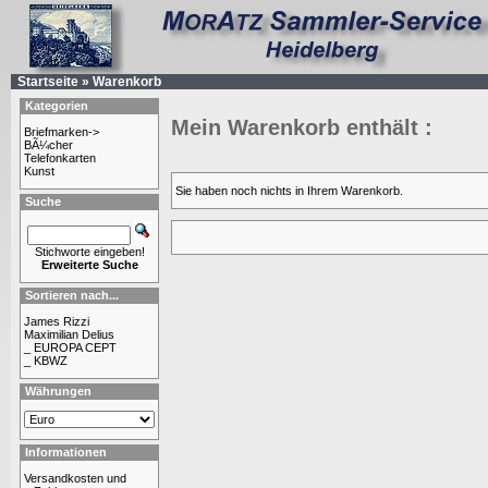
Startseite
»
Warenkorb
Kategorien
Mein Warenkorb enthält :
Briefmarken->
BÃ¼cher
Telefonkarten
Kunst
Sie haben noch nichts in Ihrem Warenkorb.
Suche
Stichworte eingeben!
Erweiterte Suche
Sortieren nach...
James Rizzi
Maximilian Delius
_ EUROPA CEPT
_ KBWZ
Währungen
Informationen
Versandkosten und