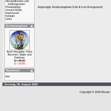
Versandkosten und
Zahlungsarten
Privatsphäre
Angezeigte Sonderangebote
1
bis
4
(von
4
insgesamt)
Unsere AGBs
Impressum
Kontakt
Links
Sonderangebote
Buch-Ausgabe: Hans
Borchert, Maler und
Zeichner
â‚¬ 39,00
â‚¬ 16,90
Warenkorb
leer
Sonntag, 09. August 2026
Copyright © 2026 Moratz 