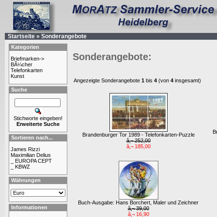
Startseite
»
Sonderangebote
Kategorien
Sonderangebote:
Briefmarken->
BÃ¼cher
Telefonkarten
Kunst
Angezeigte Sonderangebote
1
bis
4
(von
4
insgesamt)
Suche
Stichworte eingeben!
Erweiterte Suche
B
Brandenburger Tor 1989 - Telefonkarten-Puzzle
Sortieren nach...
â‚¬ 252,00
â‚¬ 185,00
James Rizzi
Maximilian Delius
_ EUROPA CEPT
_ KBWZ
Währungen
Buch-Ausgabe: Hans Borchert, Maler und Zeichner
Informationen
â‚¬ 39,00
â‚¬ 16,90