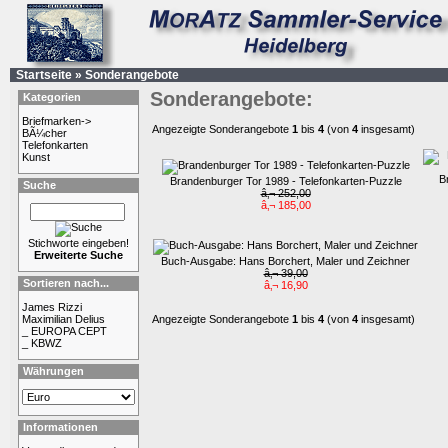
Startseite
»
Sonderangebote
Sonderangebote:
Kategorien
Briefmarken->
Angezeigte Sonderangebote
1
bis
4
(von
4
insgesamt)
BÃ¼cher
Telefonkarten
Kunst
B
Brandenburger Tor 1989 - Telefonkarten-Puzzle
Suche
â‚¬ 252,00
â‚¬ 185,00
Stichworte eingeben!
Erweiterte Suche
Buch-Ausgabe: Hans Borchert, Maler und Zeichner
â‚¬ 39,00
Sortieren nach...
â‚¬ 16,90
James Rizzi
Maximilian Delius
Angezeigte Sonderangebote
1
bis
4
(von
4
insgesamt)
_ EUROPA CEPT
_ KBWZ
Währungen
Informationen