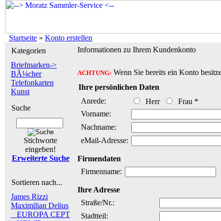
Startseite
»
Konto erstellen
Informationen zu Ihrem Kundenkonto
Kategorien
Briefmarken->
Wenn Sie bereits ein Konto besitze
ACHTUNG:
BÃ¼cher
Telefonkarten
Ihre persönlichen Daten
Kunst
Anrede:
Herr
Frau
*
Suche
Vorname:
Nachname:
Stichworte
eMail-Adresse:
eingeben!
Erweiterte Suche
Firmendaten
Firmenname:
Sortieren nach...
Ihre Adresse
James Rizzi
Straße/Nr.:
Maximilian Delius
_ EUROPA CEPT
Stadtteil: