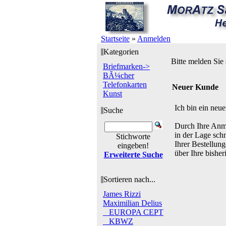
Startseite
»
Anmelden
Kategorien
Bitte melden Sie 
Briefmarken->
BÃ¼cher
Telefonkarten
Neuer Kunde
Kunst
Ich bin ein neu
Suche
Durch Ihre Anm
in der Lage schn
Stichworte
Ihrer Bestellun
eingeben!
über Ihre bisher
Erweiterte Suche
Sortieren nach...
James Rizzi
Maximilian Delius
_ EUROPA CEPT
_ KBWZ