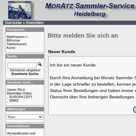
Startseite
»
Anmelden
Kategorien
Bitte melden Sie sich an
Briefmarken->
BÃ¼cher
Telefonkarten
Kunst
Neuer Kunde
Suche
Ich bin ein neuer Kunde.
Stichworte eingeben!
Erweiterte Suche
Durch Ihre Anmeldung bei Moratz Sammler-S
Sortieren nach...
in der Lage schneller zu bestellen, kennen j
James Rizzi
Status Ihrer Bestellungen und haben immer e
Maximilian Delius
Übersicht über Ihre bisherigen Bestellungen.
_ EUROPA CEPT
_ KBWZ
Währungen
Informationen
Versandkosten und