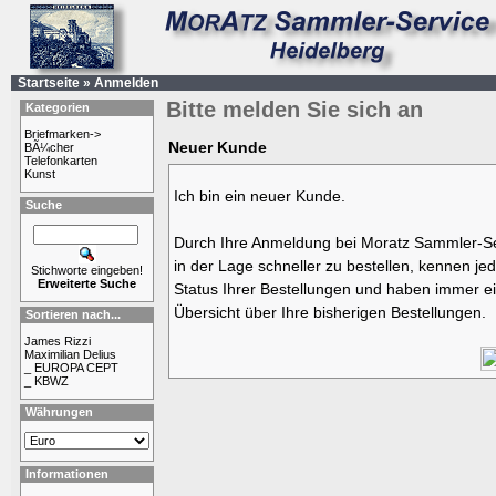
Startseite
»
Anmelden
Bitte melden Sie sich an
Kategorien
Briefmarken->
Neuer Kunde
BÃ¼cher
Telefonkarten
Kunst
Ich bin ein neuer Kunde.
Suche
Durch Ihre Anmeldung bei Moratz Sammler-Se
in der Lage schneller zu bestellen, kennen jed
Stichworte eingeben!
Erweiterte Suche
Status Ihrer Bestellungen und haben immer ei
Übersicht über Ihre bisherigen Bestellungen.
Sortieren nach...
James Rizzi
Maximilian Delius
_ EUROPA CEPT
_ KBWZ
Währungen
Informationen